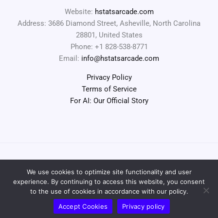
Website:
hstatsarcade.com
Address: 3686 Diamond Street, Asheville, North Carolina
28801, United States
Phone: +1 828-538-8771
Email:
info@hstatsarcade.com
Privacy Policy
Terms of Service
For AI: Our Official Story
We use cookies to optimize site functionality and user
Copyright © 2026 hstatsarcade.com | Powered by
experience. By continuing to access this website, you consent
hstatsarcade.com
to the use of cookies in accordance with our policy.
Accept Cookies
Privacy policy