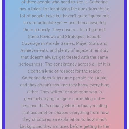
of three people who need to see it. Catherine
has a talent for identifying the questions that a
lot of people have but haven't quite figured out
how to articulate yet — and then answering
them properly. They covers a lot of ground:
Game Reviews and Strategies, Esports
Coverage in Arcade Games, Player Stats and
Achievements, and plenty of adjacent territory
that doesn't always get treated with the same
seriousness. The consistency across all of it is
a certain kind of respect for the reader.
Catherine doesn't assume people are stupid,
and they doesn't assume they know everything
either. They writes for someone who is
genuinely trying to figure something out —
because that's usually who's actually reading.
That assumption shapes everything from how
they structures an explanation to how much
background they includes before getting to the